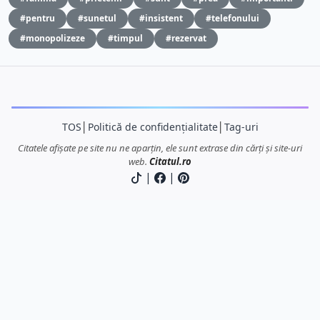
#pentru
#sunetul
#insistent
#telefonului
#monopolizeze
#timpul
#rezervat
TOS
│
Politică de confidențialitate
│
Tag-uri
Citatele afișate pe site nu ne aparțin, ele sunt extrase din cărți și site-uri
web.
Citatul.ro
|
|