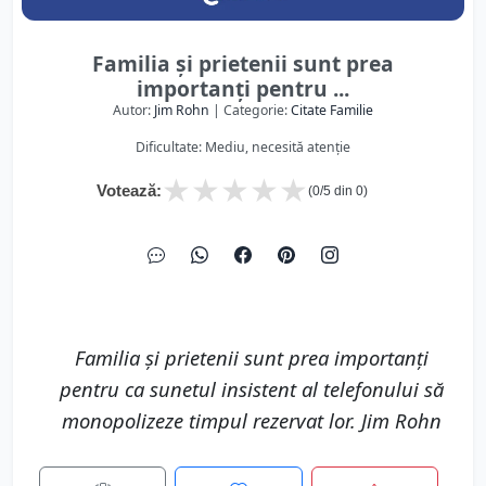
Familia şi prietenii sunt prea
importanţi pentru ...
Autor:
Jim Rohn
| Categorie:
Citate Familie
Dificultate: Mediu, necesită atenție
★
★
★
★
★
Votează:
(
0
/5 din
0
)
Familia şi prietenii sunt prea importanţi
pentru ca sunetul insistent al telefonului să
monopolizeze timpul rezervat lor. Jim Rohn