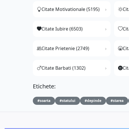
Citate Motivationale (5195)
Cit
Citate Iubire (6503)
Ci
Citate Prietenie (2749)
Ci
Citate Barbati (1302)
Cit
Etichete:
#soarta
#statului
#depinde
#starea