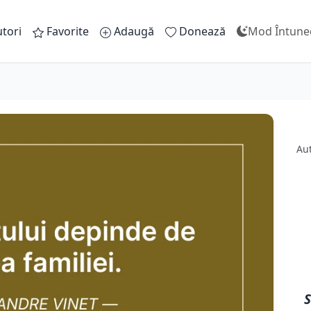
tori
Favorite
Adaugă
Donează
Mod Întune
Au
S