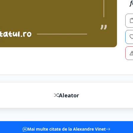
f
Aleator
Mai multe citate de la Alexandre Vinet