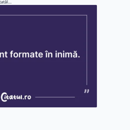
atăl...