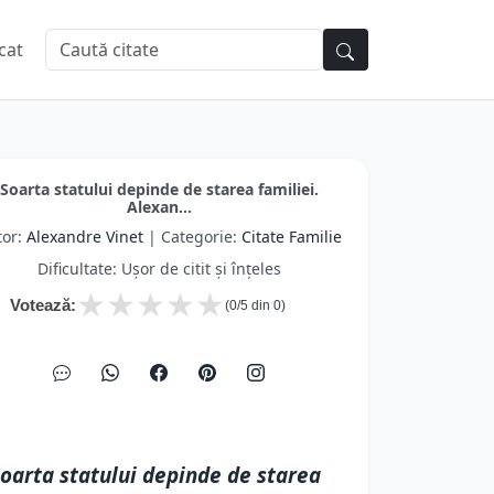
cat
Soarta statului depinde de starea familiei.
Alexan...
tor:
Alexandre Vinet
| Categorie:
Citate Familie
Dificultate: Ușor de citit și înțeles
★
★
★
★
★
Votează:
(
0
/5 din
0
)
oarta statului depinde de starea