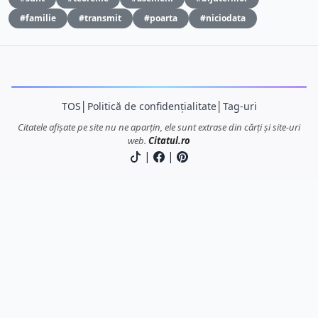
#familie
#transmit
#poarta
#niciodata
TOS
│
Politică de confidențialitate
│
Tag-uri
Citatele afișate pe site nu ne aparțin, ele sunt extrase din cărți și site-uri
web.
Citatul.ro
|
|