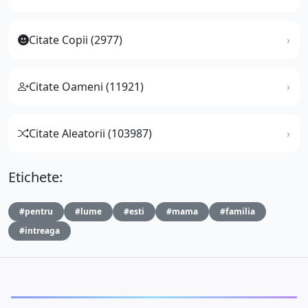
Citate Copii (2977)
Citate Oameni (11921)
Citate Aleatorii (103987)
Etichete:
#pentru
#lume
#esti
#mama
#familia
#intreaga