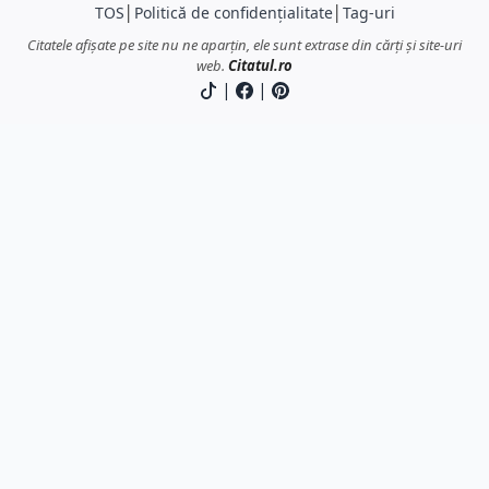
TOS
│
Politică de confidențialitate
│
Tag-uri
Citatele afișate pe site nu ne aparțin, ele sunt extrase din cărți și site-uri
web.
Citatul.ro
|
|