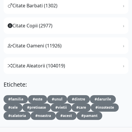
Citate Barbati (1302)
Citate Copii (2977)
Citate Oameni (11926)
Citate Aleatorii (104019)
Etichete:
#familia
#este
#unul
#dintre
#darurile
#cele
#pretioase
#vietii
#care
#insoteste
#calatoria
#noastra
#acest
#pamant