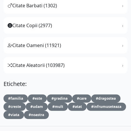
Citate Barbati (1302)
Citate Copii (2977)
Citate Oameni (11921)
Citate Aleatorii (103987)
Etichete:
#familia
#este
#gradina
#care
#dragostea
#creste
#udam
#mult
#atat
#infrumuseteaza
#viata
#noastra