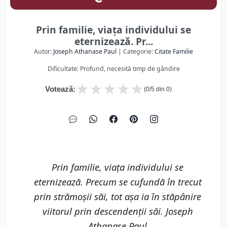
Prin familie, viața individului se
eternizează. Pr...
Autor:
Joseph Athanase Paul
| Categorie:
Citate Familie
Dificultate: Profund, necesită timp de gândire
★
★
★
★
★
Votează:
(
0
/5 din
0
)
Prin familie, viața individului se
eternizează. Precum se cufundă în trecut
prin strămoșii săi, tot așa ia în stăpânire
viitorul prin descendenții săi. Joseph
Athanase Paul