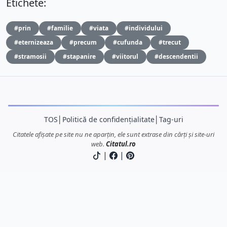
Etichete:
#prin
#familie
#viata
#individului
#eternizeaza
#precum
#cufunda
#trecut
#stramosii
#stapanire
#viitorul
#descendentii
TOS
│
Politică de confidențialitate
│
Tag-uri
Citatele afișate pe site nu ne aparțin, ele sunt extrase din cărți și site-uri
web.
Citatul.ro
|
|