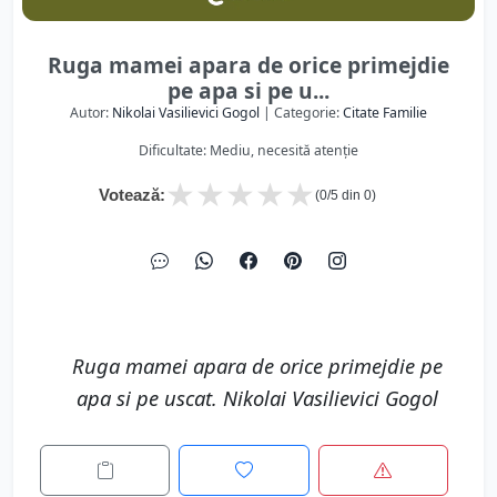
Ruga mamei apara de orice primejdie
pe apa si pe u...
Autor:
Nikolai Vasilievici Gogol
| Categorie:
Citate Familie
Dificultate: Mediu, necesită atenție
★
★
★
★
★
Votează:
(
0
/5 din
0
)
Ruga mamei apara de orice primejdie pe
apa si pe uscat. Nikolai Vasilievici Gogol