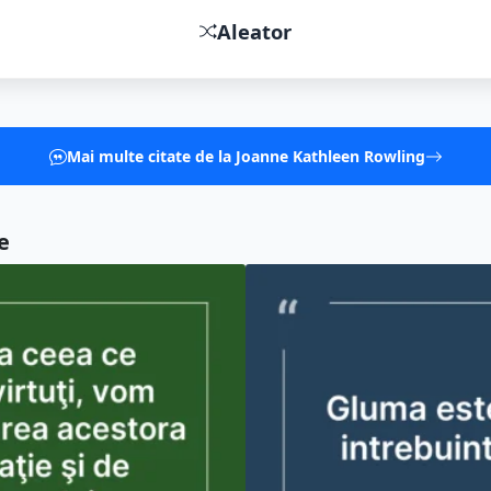
Aleator
Mai multe citate de la Joanne Kathleen Rowling
e