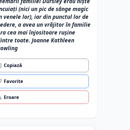
embrii familiei Dursley erau nişte
ncuiaţi (nici un pic de sânge magic
n venele lor), iar din punctul lor de
edere, a avea un vrăjitor în familie
ra cea mai înjositoare ruşine
intre toate. Joanne Kathleen
Rowling
Copiază
Favorite
Eroare