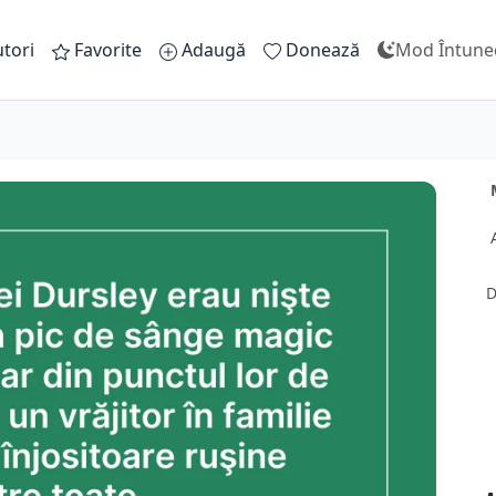
tori
Favorite
Adaugă
Donează
Mod Întune
D