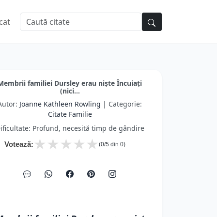
cat
Membrii familiei Dursley erau nişte Încuiaţi
(nici...
Autor:
Joanne Kathleen Rowling
| Categorie:
Citate Familie
ificultate: Profund, necesită timp de gândire
★
★
★
★
★
Votează:
(
0
/5 din
0
)