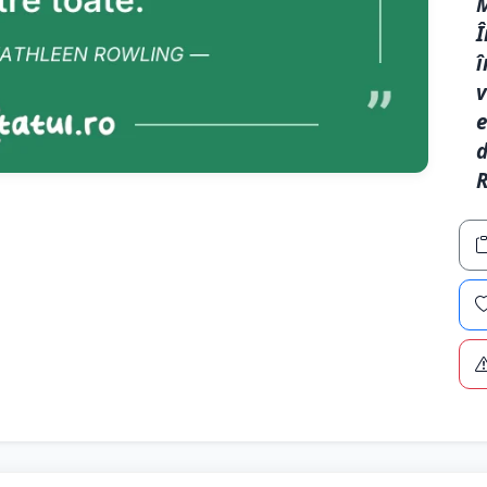
M
Î
î
v
e
d