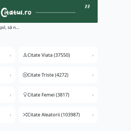
l, să n...
Citate Viata (37550)
Citate Triste (4272)
Citate Femei (3817)
Citate Aleatorii (103987)