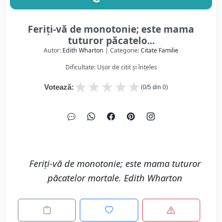
Feriți-vă de monotonie; este mama
tuturor păcatelo...
Autor:
Edith Wharton
| Categorie:
Citate Familie
Dificultate: Ușor de citit și înțeles
★
★
★
★
★
Votează:
(
0
/5 din
0
)
Feriți-vă de monotonie; este mama tuturor
păcatelor mortale. Edith Wharton