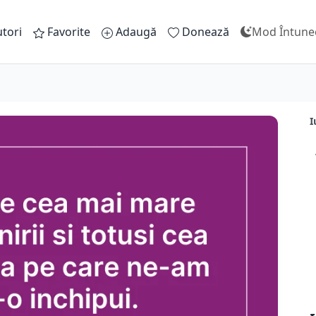
tori
Favorite
Adaugă
Donează
Mod Întune
I