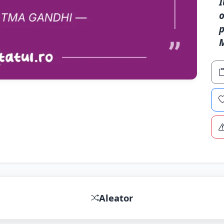
I
o
p
Aleator