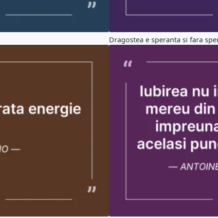
Dragostea e speranta si fara sper