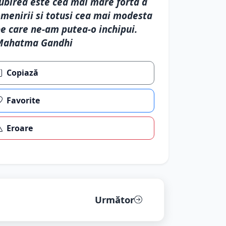
ubirea este cea mai mare forta a
menirii si totusi cea mai modesta
e care ne-am putea-o inchipui.
Mahatma Gandhi
Copiază
Favorite
Eroare
Următor