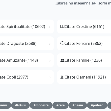
Iubirea nu inseamna sa-l sorbi m
ate Spiritualitate (10602)
Citate Crestine (6161)
tate Dragoste (2688)
Citate Fericire (5862)
tate Amuzante (1148)
Citate Familie (1236)
ate Copii (2977)
Citate Oameni (11921)
nirii
#totusi
#modesta
#care
#neam
#puteao