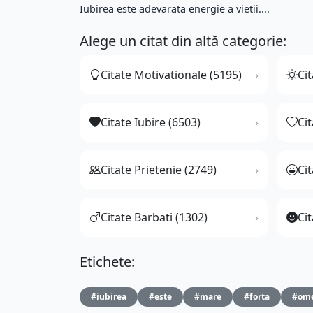
Iubirea este adevarata energie a vietii....
Alege un citat din altă categorie:
Citate Motivationale (5195)
Cit
Citate Iubire (6503)
Ci
Citate Prietenie (2749)
Ci
Citate Barbati (1302)
Cit
Etichete:
#iubirea
#este
#mare
#forta
#ome