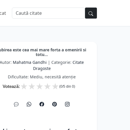
cat
ubirea este cea mai mare forta a omenirii si
totu...
Autor:
Mahatma Gandhi
| Categorie:
Citate
Dragoste
Dificultate: Mediu, necesită atenție
★
★
★
★
★
Votează:
(
0
/5 din
0
)