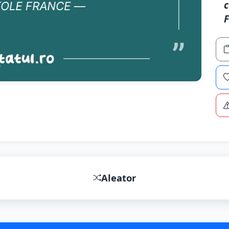
c
F
Aleator