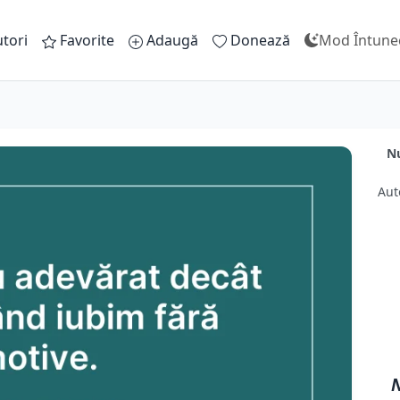
tori
Favorite
Adaugă
Donează
Mod Întune
Nu
Aut
N