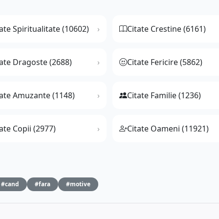
ate Spiritualitate (10602)
Citate Crestine (6161)
tate Dragoste (2688)
Citate Fericire (5862)
tate Amuzante (1148)
Citate Familie (1236)
ate Copii (2977)
Citate Oameni (11921)
#cand
#fara
#motive