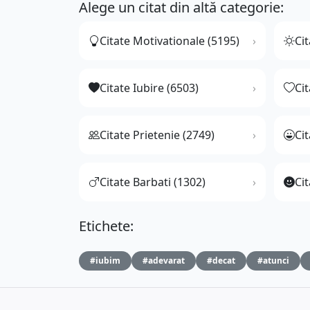
Alege un citat din altă categorie:
Citate Motivationale (5195)
Cit
Citate Iubire (6503)
Ci
Citate Prietenie (2749)
Ci
Citate Barbati (1302)
Cit
Etichete:
#iubim
#adevarat
#decat
#atunci