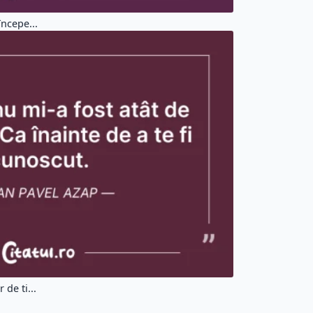
începe...
 de ti...