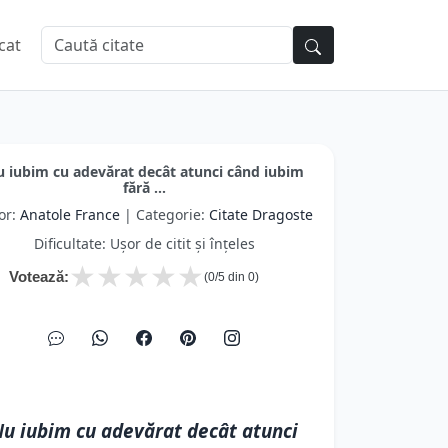
cat
 iubim cu adevărat decât atunci când iubim
fără ...
or:
Anatole France
| Categorie:
Citate Dragoste
Dificultate: Ușor de citit și înțeles
★
★
★
★
★
Votează:
(
0
/5 din
0
)
u iubim cu adevărat decât atunci