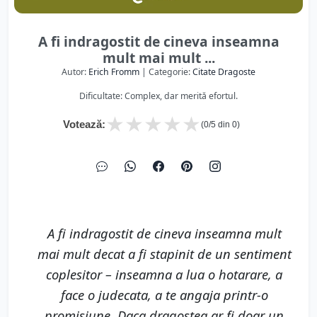
A fi indragostit de cineva inseamna
mult mai mult ...
Autor:
Erich Fromm
| Categorie:
Citate Dragoste
Dificultate: Complex, dar merită efortul.
★
★
★
★
★
Votează:
(
0
/5 din
0
)
A fi indragostit de cineva inseamna mult
mai mult decat a fi stapinit de un sentiment
coplesitor – inseamna a lua o hotarare, a
face o judecata, a te angaja printr-o
promisiune. Daca dragostea ar fi doar un