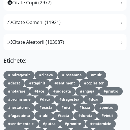
Citate Copii (2977)
Citate Oameni (11921)
Citate Aleatorii (103987)
Etichete:
#indragostit
#cineva
#inseamna
#mult
#decat
#stapinit
#sentiment
#coplesitor
#hotarare
#face
#judecata
#angaja
#printro
#promisiune
#daca
#dragostea
#doar
#nestatornic
#exista
#nici
#baza
#pentru
#fagaduinta
#iubi
#toata
#durata
#vietii
#sentimentele
#putea
#promite
#statornicie