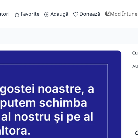
tori
Favorite
Adaugă
Donează
Mod Întune
Cu
Au
C