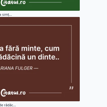
 simţ...
e rădăc...