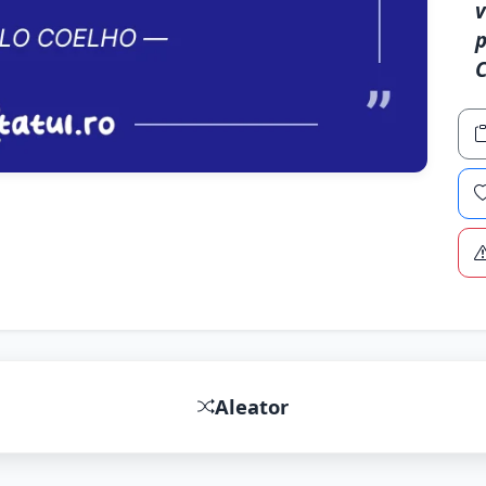
v
p
Aleator