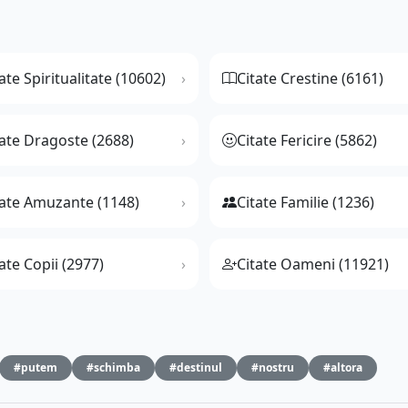
ate Spiritualitate (10602)
Citate Crestine (6161)
tate Dragoste (2688)
Citate Fericire (5862)
tate Amuzante (1148)
Citate Familie (1236)
ate Copii (2977)
Citate Oameni (11921)
#putem
#schimba
#destinul
#nostru
#altora