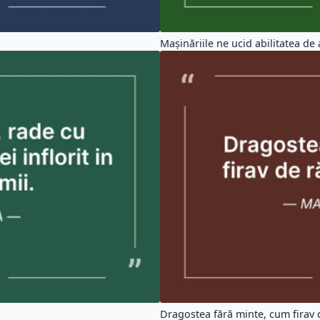
Maşinăriile ne ucid abilitatea de a
Dragostea fără minte, cum firav d