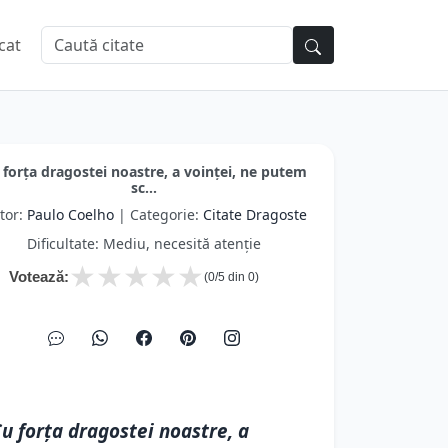
cat
 forţa dragostei noastre, a voinţei, ne putem
sc...
tor:
Paulo Coelho
| Categorie:
Citate Dragoste
Dificultate: Mediu, necesită atenție
★
★
★
★
★
Votează:
(
0
/5 din
0
)
u forţa dragostei noastre, a