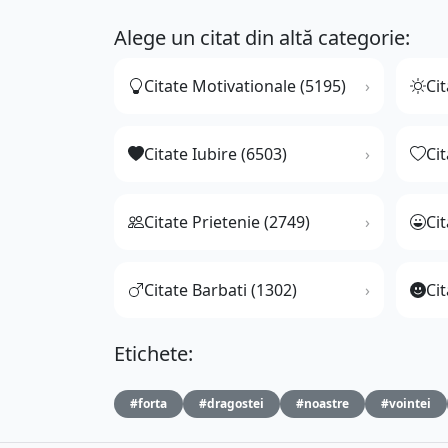
Alege un citat din altă categorie:
Citate Motivationale (5195)
Cit
Citate Iubire (6503)
Ci
Citate Prietenie (2749)
Ci
Citate Barbati (1302)
Cit
Etichete:
#forta
#dragostei
#noastre
#vointei