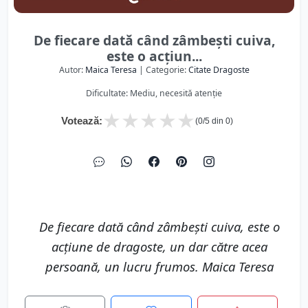
De fiecare dată când zâmbeşti cuiva,
este o acţiun...
Autor:
Maica Teresa
| Categorie:
Citate Dragoste
Dificultate: Mediu, necesită atenție
★
★
★
★
★
Votează:
(
0
/5 din
0
)
De fiecare dată când zâmbeşti cuiva, este o
acţiune de dragoste, un dar către acea
persoană, un lucru frumos. Maica Teresa