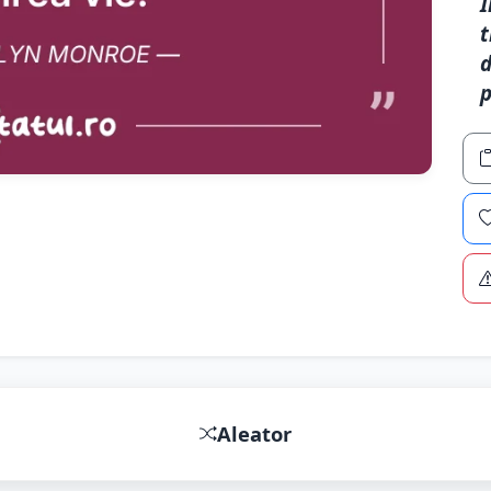
Î
t
d
p
Aleator