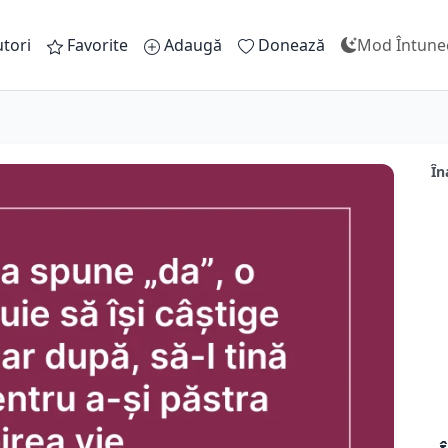
tori
Favorite
Adaugă
Donează
Mod Întune
În