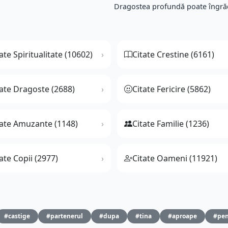
Dragostea profundă poate îngrădi
ate Spiritualitate (10602)
Citate Crestine (6161)
tate Dragoste (2688)
Citate Fericire (5862)
tate Amuzante (1148)
Citate Familie (1236)
ate Copii (2977)
Citate Oameni (11921)
#castige
#partenerul
#dupa
#tina
#aproape
#pen