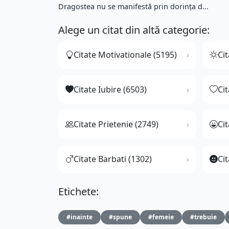
Dragostea nu se manifestă prin dorinţa d...
Alege un citat din altă categorie:
Citate Motivationale (5195)
Cit
Citate Iubire (6503)
Ci
Citate Prietenie (2749)
Ci
Citate Barbati (1302)
Cit
Etichete:
#inainte
#spune
#femeie
#trebuie