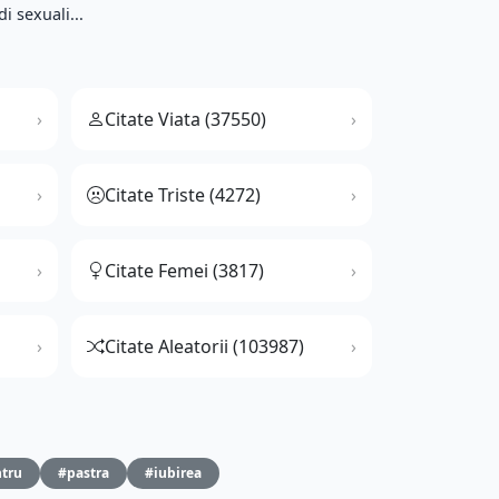
 sexuali...
Citate Viata (37550)
Citate Triste (4272)
Citate Femei (3817)
Citate Aleatorii (103987)
tru
#pastra
#iubirea