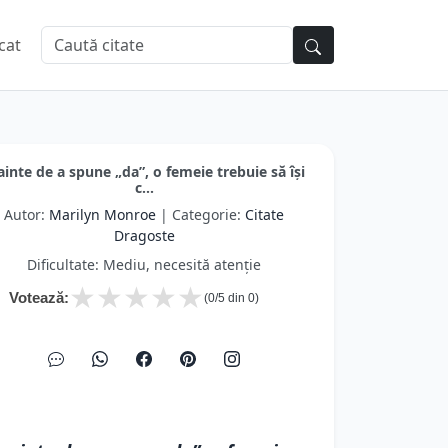
cat
ainte de a spune „da”, o femeie trebuie să își
c...
Autor:
Marilyn Monroe
| Categorie:
Citate
Dragoste
Dificultate: Mediu, necesită atenție
★
★
★
★
★
Votează:
(
0
/5 din
0
)