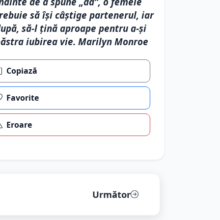
nainte de a spune „da”, o femeie
rebuie să își câștige partenerul, iar
upă, să-l țină aproape pentru a-și
ăstra iubirea vie. Marilyn Monroe
Copiază
Favorite
Eroare
Următor