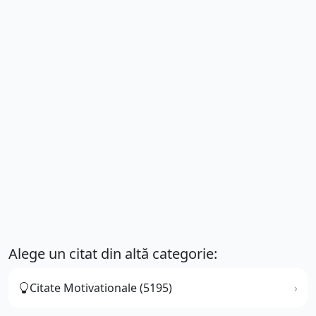
Citate Femei (3817)
Citate Barbati (1302)
Citate Copii (2977)
Citate Oameni (11921)
Citate Aleatorii (103987)
Etichete:
#dragostea
#este
#frumos
#lucru
#lume