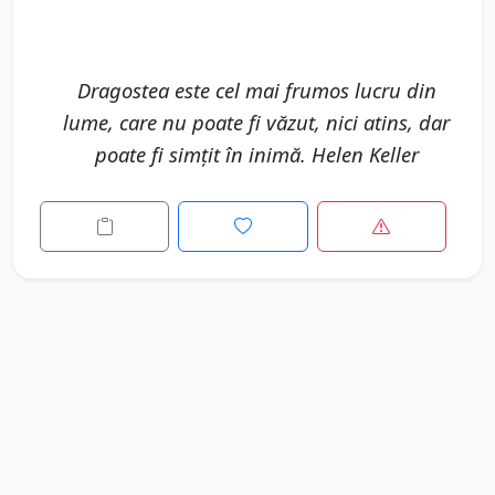
Mai multe citate de la Helen Keller
Alte citate celebre din
Citate Dragoste
Trăim într-o lume în care
Dragostea a plantat un
suntem nevoiţi...
trandafir şi lume...