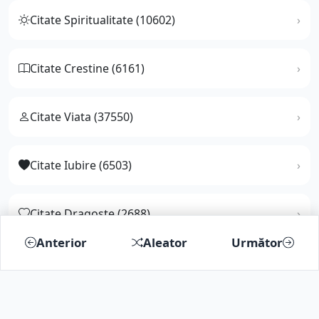
#care
#poate
#vazut
#nici
#atins
#simtit
#inima
TOS
│
Politică de confidențialitate
│
Tag-uri
Citatele afișate pe site nu ne aparțin, ele sunt extrase din cărți și site-uri
web.
Citatul.ro
|
|
Anterior
Aleator
Următor