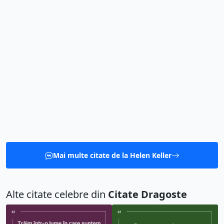
Dar acesta e cel mai frumos
Atunci când un copil se
lucru pe car...
dezvoltă într-un...
Alege un citat din altă categorie:
Citate Motivationale (5195)
Citate Spiritualitate (10602)
Citate Crestine (6161)
Citate Viata (37550)