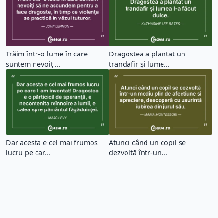
Citate Iubire (6503)
Citate Dragoste (2688)
Citate Fericire (5862)
Citate Triste (4272)
Citate Prietenie (2749)
Citate Amuzante (1148)
Citate Familie (1236)