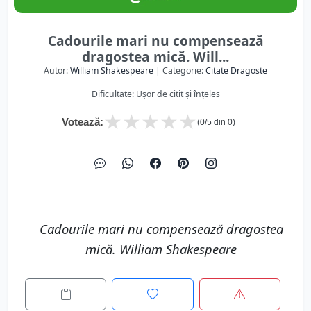
Cadourile mari nu compensează
dragostea mică. Will...
Autor:
William Shakespeare
| Categorie:
Citate Dragoste
Dificultate: Ușor de citit și înțeles
★
★
★
★
★
Votează:
(
0
/5 din
0
)
Cadourile mari nu compensează dragostea
mică. William Shakespeare