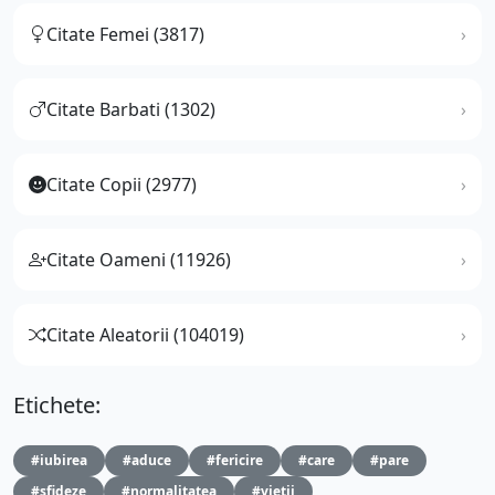
Citate Femei (3817)
Citate Barbati (1302)
Citate Copii (2977)
Citate Oameni (11926)
Citate Aleatorii (104019)
Etichete:
#iubirea
#aduce
#fericire
#care
#pare
#sfideze
#normalitatea
#vietii