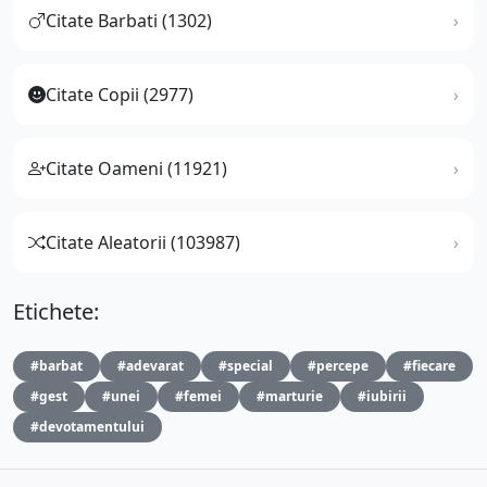
Citate Barbati (1302)
Citate Copii (2977)
Citate Oameni (11921)
Citate Aleatorii (103987)
Etichete:
#barbat
#adevarat
#special
#percepe
#fiecare
#gest
#unei
#femei
#marturie
#iubirii
#devotamentului