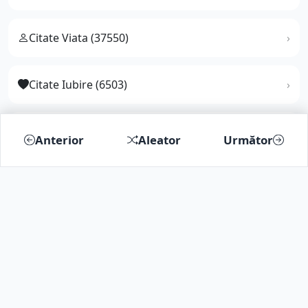
Citate Viata (37550)
Citate Iubire (6503)
Citate Dragoste (2688)
Anterior
Aleator
Următor
Citate Fericire (5862)
Citate Triste (4272)
Citate Prietenie (2749)