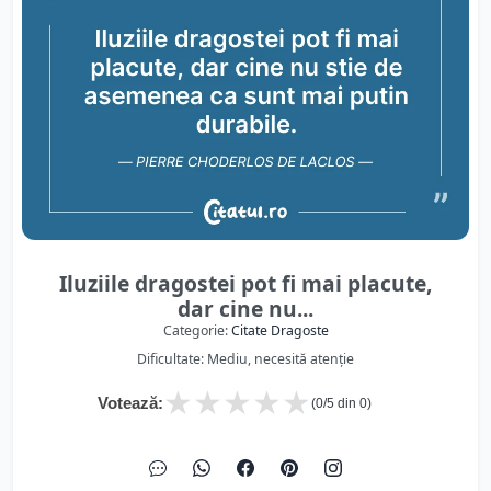
Iluziile dragostei pot fi mai placute,
dar cine nu...
Categorie:
Citate Dragoste
Dificultate: Mediu, necesită atenție
★
★
★
★
★
Votează:
(
0
/5 din
0
)