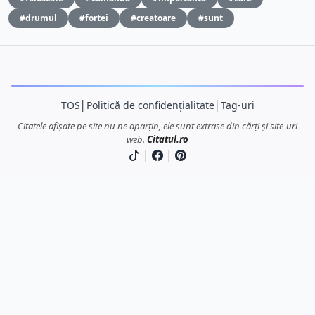
#drumul
#fortei
#creatoare
#sunt
TOS
│
Politică de confidențialitate
│
Tag-uri
Citatele afișate pe site nu ne aparțin, ele sunt extrase din cărți și site-uri
web.
Citatul.ro
|
|