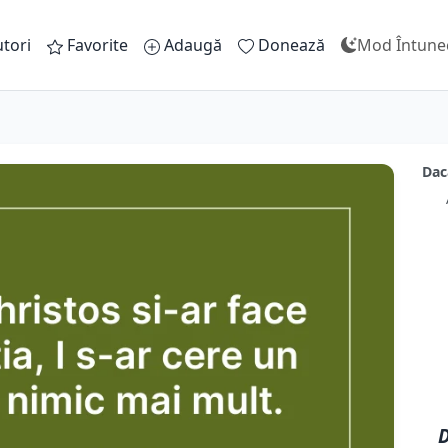
tori
Favorite
Adaugă
Donează
Mod Întune
Daca
D