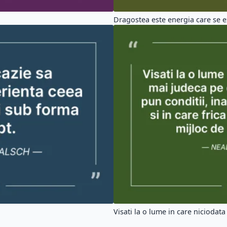
Dragostea este energia care se ex
Visati la o lume in care niciodata 