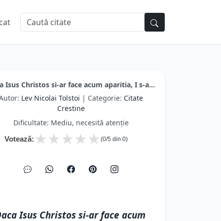
cat
 Isus Christos si-ar face acum aparitia, I s-a...
Autor:
Lev Nicolai Tolstoi
| Categorie:
Citate
Crestine
Dificultate: Mediu, necesită atenție
★
★
★
★
★
Votează:
(
0
/5 din
0
)
aca Isus Christos si-ar face acum