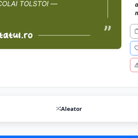
a
n
Aleator