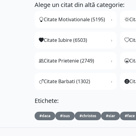
Alege un citat din altă categorie:
Citate Motivationale (5195)
Cit
Citate Iubire (6503)
Ci
Citate Prietenie (2749)
Ci
Citate Barbati (1302)
Cit
Etichete:
#daca
#isus
#christos
#siar
#face