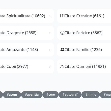
ate Spiritualitate (10602)
Citate Crestine (6161)
tate Dragoste (2688)
Citate Fericire (5862)
tate Amuzante (1148)
Citate Familie (1236)
ate Copii (2977)
Citate Oameni (11921)
#acum
#aparitia
#cere
#autograf
#nimic
#mu