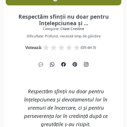
Respectăm sfinții nu doar pentru
înțelepciunea și ...
Categorie:
Citate Crestine
Dificultate: Profund, necesită timp de gândire
★
★
★
★
★
Votează:
(
0
/5 din
0
)
Respectăm sfinții nu doar pentru
înțelepciunea și devotamentul lor în
vremuri de încercare, ci și pentru
perseverența lor în credință după ce
greutățile s-au risipit.