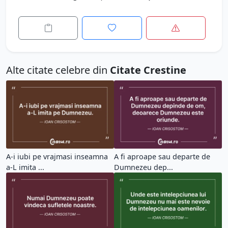
Alte citate celebre din
Citate Crestine
A-i iubi pe vrajmasi inseamna
A fi aproape sau departe de
a-L imita ...
Dumnezeu dep...