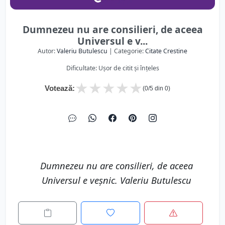
Dumnezeu nu are consilieri, de aceea
Universul e v...
Autor:
Valeriu Butulescu
| Categorie:
Citate Crestine
Dificultate: Ușor de citit și înțeles
★
★
★
★
★
Votează:
(
0
/5 din
0
)
Dumnezeu nu are consilieri, de aceea
Universul e veșnic. Valeriu Butulescu