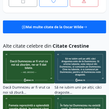
Mai multe citate de la Oscar Wilde
Alte citate celebre din
Citate Crestine
Dacă Dumnezeu ar fi vrut ca
Să ne iubim unii pe alții; căci
noi să zbură...
dragoste...