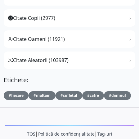
Citate Copii (2977)
Citate Oameni (11921)
Citate Aleatorii (103987)
Etichete:
#fiecare
#inaltam
#sufletul
#catre
#domnul
TOS
│
Politică de confidențialitate
│
Tag-uri