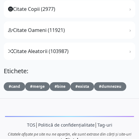
Citate Copii (2977)
Citate Oameni (11921)
Citate Aleatorii (103987)
Etichete:
#cand
#merge
#bine
#exista
#dumnezeu
TOS
│
Politică de confidențialitate
│
Tag-uri
Citatele afișate pe site nu ne aparțin, ele sunt extrase din cărți și site-uri