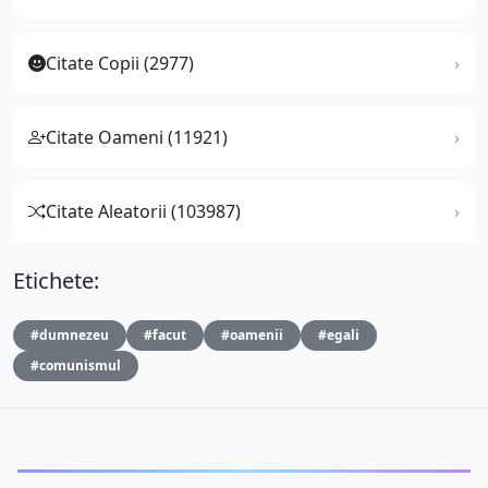
Citate Copii (2977)
Citate Oameni (11921)
Citate Aleatorii (103987)
Etichete:
#dumnezeu
#facut
#oamenii
#egali
#comunismul