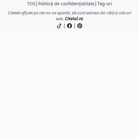
TOS
│
Politică de confidențialitate
│
Tag-uri
Citatele afișate pe site nu ne aparțin, ele sunt extrase din cărți și site-uri
web.
Citatul.ro
|
|