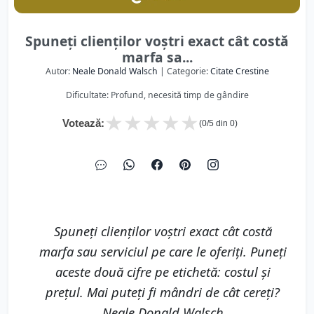
Spuneţi clienţilor voştri exact cât costă
marfa sa...
Autor:
Neale Donald Walsch
| Categorie:
Citate Crestine
Dificultate: Profund, necesită timp de gândire
★
★
★
★
★
Votează:
(
0
/5 din
0
)
Spuneţi clienţilor voştri exact cât costă
marfa sau serviciul pe care le oferiţi. Puneţi
aceste două cifre pe etichetă: costul şi
preţul. Mai puteţi fi mândri de cât cereţi?
Neale Donald Walsch