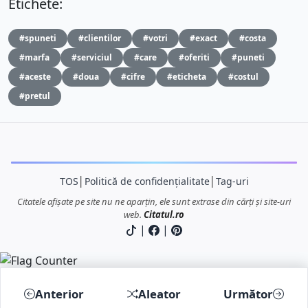
Etichete:
#spuneti
#clientilor
#votri
#exact
#costa
#marfa
#serviciul
#care
#oferiti
#puneti
#aceste
#doua
#cifre
#eticheta
#costul
#pretul
TOS
│
Politică de confidențialitate
│
Tag-uri
Citatele afișate pe site nu ne aparțin, ele sunt extrase din cărți și site-uri
web.
Citatul.ro
|
|
Anterior
Aleator
Următor