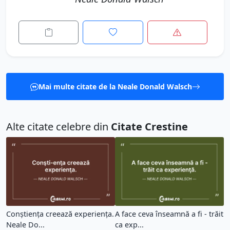
Mai multe citate de la Neale Donald Walsch
Alte citate celebre din
Citate Crestine
Conşti­enţa creează experienţa.
A face ceva înseamnă a fi - trăit
Neale Do...
ca exp...