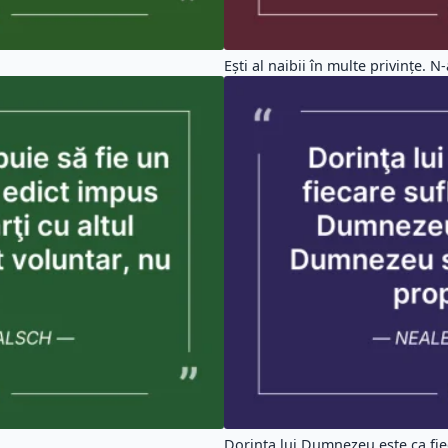
Eşti al naibii în multe privinţe. N-a
Dorinţa lui Dumnezeu este ca fiec