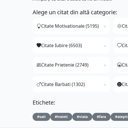
Alege un citat din altă categorie:
Citate Motivationale (5195)
Cit
Citate Iubire (6503)
Ci
Citate Prietenie (2749)
Ci
Citate Barbati (1302)
Cit
Etichete:
#sati
#traieti
#viata
#fara
#atepti