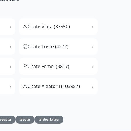
Citate Viata (37550)
Citate Triste (4272)
Citate Femei (3817)
Citate Aleatorii (103987)
ceasta
#este
#libertatea