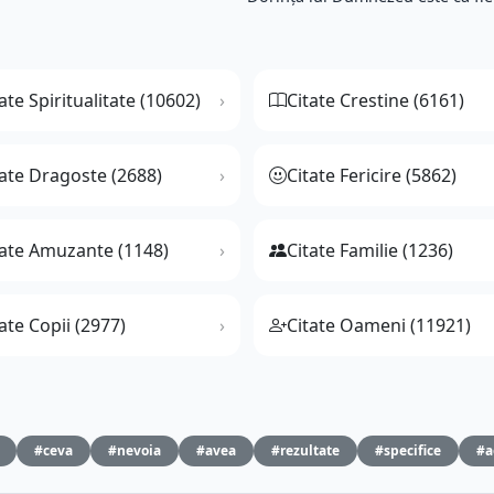
ate Spiritualitate (10602)
Citate Crestine (6161)
tate Dragoste (2688)
Citate Fericire (5862)
tate Amuzante (1148)
Citate Familie (1236)
ate Copii (2977)
Citate Oameni (11921)
#ceva
#nevoia
#avea
#rezultate
#specifice
#a