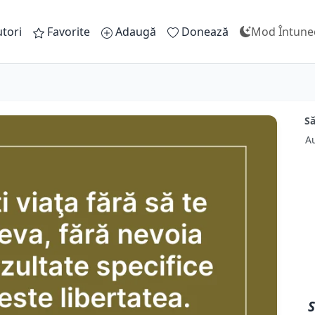
tori
Favorite
Adaugă
Donează
Mod Întune
Să
A
S