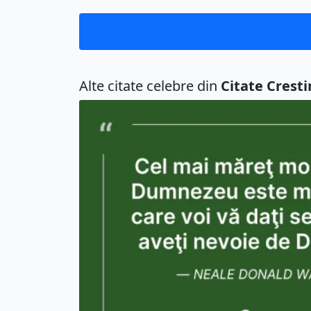
Alte citate celebre din
Citate Cresti