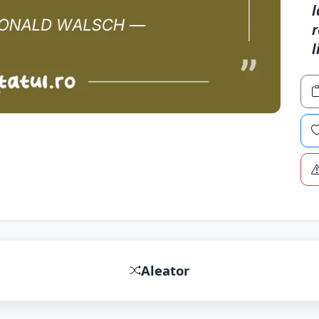
l
r
l
Aleator