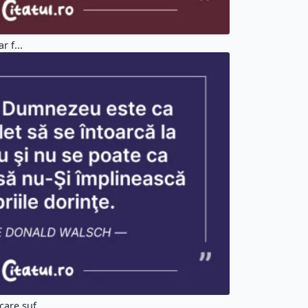
r f...
are suf...