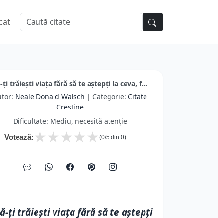
cat
-ţi trăieşti viaţa fără să te aştepţi la ceva, f...
utor:
Neale Donald Walsch
| Categorie:
Citate
Crestine
Dificultate: Mediu, necesită atenție
★
★
★
★
★
Votează:
(
0
/5 din
0
)
ă-ţi trăieşti viaţa fără să te aştepţi