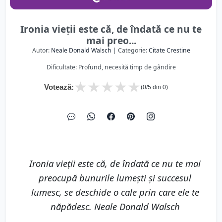
Ironia vieţii este că, de îndată ce nu te
mai preo...
Autor:
Neale Donald Walsch
| Categorie:
Citate Crestine
Dificultate: Profund, necesită timp de gândire
★
★
★
★
★
Votează:
(
0
/5 din
0
)
Ironia vieţii este că, de îndată ce nu te mai
preocupă bunurile lumeşti şi succesul
lumesc, se deschide o cale prin care ele te
năpădesc. Neale Donald Walsch