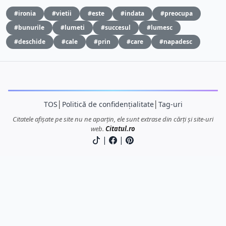
#ironia
#vietii
#este
#indata
#preocupa
#bunurile
#lumeti
#succesul
#lumesc
#deschide
#cale
#prin
#care
#napadesc
TOS
│
Politică de confidențialitate
│
Tag-uri
Citatele afișate pe site nu ne aparțin, ele sunt extrase din cărți și site-uri
web.
Citatul.ro
|
|