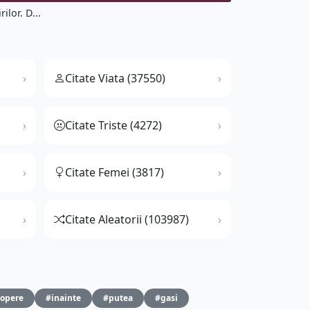
lor. D...
Citate Viata (37550)
Citate Triste (4272)
Citate Femei (3817)
Citate Aleatorii (103987)
opere
#inainte
#putea
#gasi