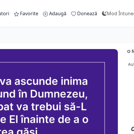
tori
Favorite
Adaugă
Donează
Mod Întune
O f
Au
O