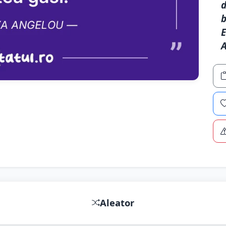
d
b
E
Aleator