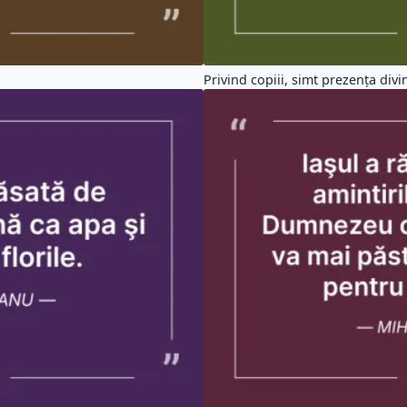
Privind copiii, simt prezența divină