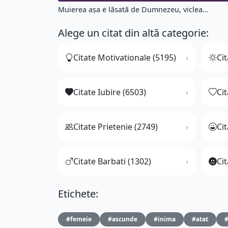
Muierea aşa e lăsată de Dumnezeu, viclea...
Alege un citat din altă categorie:
Citate Motivationale (5195)
Cit
Citate Iubire (6503)
Ci
Citate Prietenie (2749)
Ci
Citate Barbati (1302)
Cit
Etichete:
#femeie
#ascunde
#inima
#atat