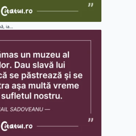
, ia...