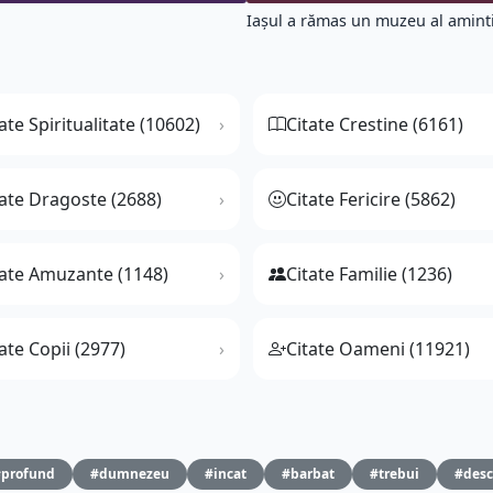
Iaşul a rămas un muzeu al amintiri
ate Spiritualitate (10602)
Citate Crestine (6161)
tate Dragoste (2688)
Citate Fericire (5862)
tate Amuzante (1148)
Citate Familie (1236)
ate Copii (2977)
Citate Oameni (11921)
#profund
#dumnezeu
#incat
#barbat
#trebui
#desc