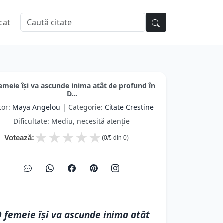
cat
emeie își va ascunde inima atât de profund în
D...
tor:
Maya Angelou
| Categorie:
Citate Crestine
Dificultate: Mediu, necesită atenție
★
★
★
★
★
Votează:
(
0
/5 din
0
)
 femeie își va ascunde inima atât