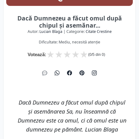
Dacă Dumnezeu a făcut omul după
chipul şi asemănar...
Autor:
Lucian Blaga
| Categorie:
Citate Crestine
Dificultate: Mediu, necesită atenție
★
★
★
★
★
Votează:
(
0
/5 din
0
)
Dacă Dumnezeu a făcut omul după chipul
şi asemănarea Sa, nu înseamnă că
Dumnezeu este ca omul, ci că omul este un
dumnezeu pe pământ. Lucian Blaga