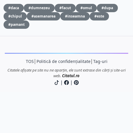
#daca
#dumnezeu
#facut
#omul
#dupa
#chipul
#asemanarea
#inseamna
#este
#pamant
TOS
│
Politică de confidențialitate
│
Tag-uri
Citatele afișate pe site nu ne aparțin, ele sunt extrase din cărți și site-uri
web.
Citatul.ro
|
|