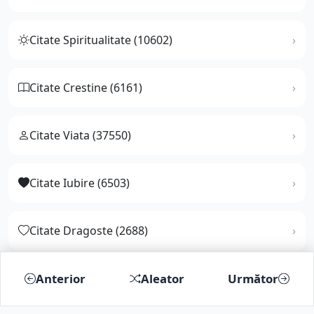
Citate Spiritualitate (10602)
Citate Crestine (6161)
Citate Viata (37550)
Citate Iubire (6503)
Citate Dragoste (2688)
Citate Fericire (5862)
Anterior
Aleator
Următor