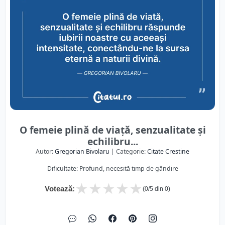
O femeie plină de viață, senzualitate și
echilibru...
Autor:
Gregorian Bivolaru
| Categorie:
Citate Crestine
Dificultate: Profund, necesită timp de gândire
★
★
★
★
★
Votează:
(
0
/5 din
0
)