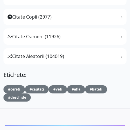
Citate Copii (2977)
Citate Oameni (11926)
Citate Aleatorii (104019)
Etichete:
#cereti
#cautati
#veti
#afla
#bateti
#deschide