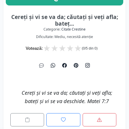
Cereți și vi se va da; căutați și veți afla;
bateț...
Categorie:
Citate Crestine
Dificultate: Mediu, necesită atenție
★
★
★
★
★
Votează:
(
0
/5 din
0
)
Cereți și vi se va da; căutați și veți afla;
bateți și vi se va deschide. Matei 7:7