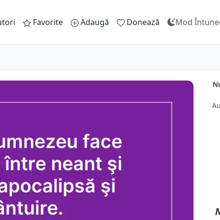
tori
Favorite
Adaugă
Donează
Mod Întune
Nu
Au
N