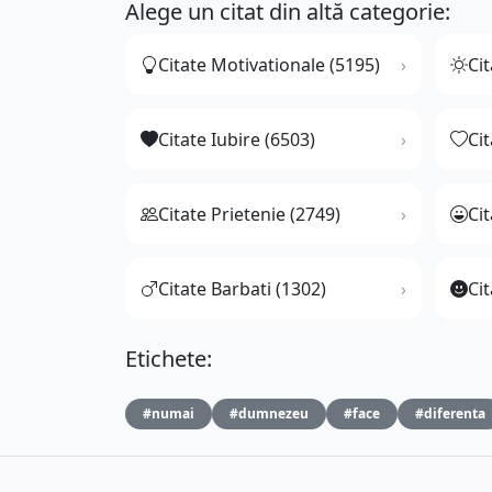
Alege un citat din altă categorie:
Citate Motivationale (5195)
Cit
Citate Iubire (6503)
Ci
Citate Prietenie (2749)
Ci
Citate Barbati (1302)
Cit
Etichete:
#numai
#dumnezeu
#face
#diferenta