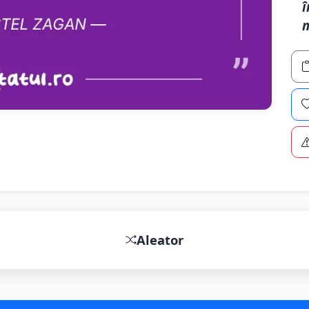
î
m
Aleator