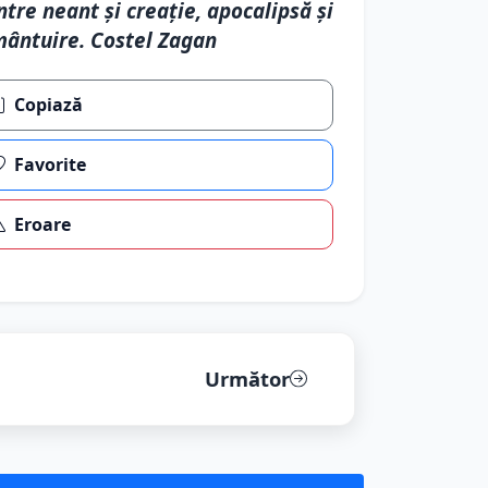
ntre neant şi creaţie, apocalipsă şi
ântuire. Costel Zagan
Copiază
Favorite
Eroare
Următor