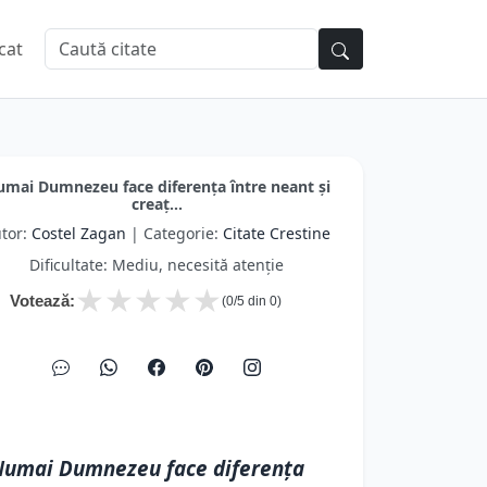
cat
mai Dumnezeu face diferenţa între neant şi
creaţ...
tor:
Costel Zagan
| Categorie:
Citate Crestine
Dificultate: Mediu, necesită atenție
★
★
★
★
★
Votează:
(
0
/5 din
0
)
umai Dumnezeu face diferenţa