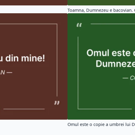
Toamna, Dumnezeu e bacovian. C
Omul este o copie a umbrei lui 