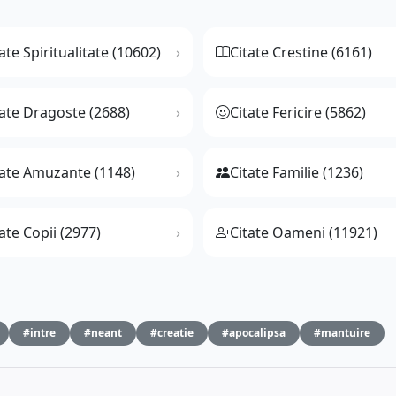
ate Spiritualitate (10602)
Citate Crestine (6161)
tate Dragoste (2688)
Citate Fericire (5862)
tate Amuzante (1148)
Citate Familie (1236)
ate Copii (2977)
Citate Oameni (11921)
#intre
#neant
#creatie
#apocalipsa
#mantuire