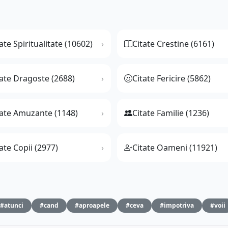
ate Spiritualitate (10602)
Citate Crestine (6161)
tate Dragoste (2688)
Citate Fericire (5862)
tate Amuzante (1148)
Citate Familie (1236)
ate Copii (2977)
Citate Oameni (11921)
#atunci
#cand
#aproapele
#ceva
#impotriva
#voii