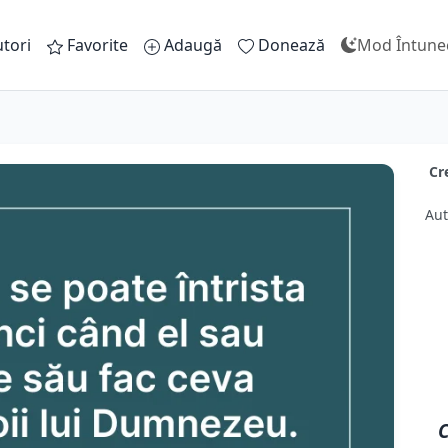
tori
Favorite
Adaugă
Donează
Mod Întune
Cr
Aut
C