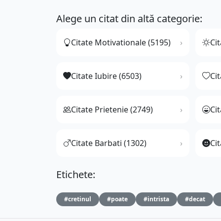
Alege un citat din altă categorie:
Citate Motivationale (5195)
Cit
Citate Iubire (6503)
Ci
Citate Prietenie (2749)
Ci
Citate Barbati (1302)
Cit
Etichete:
#cretinul
#poate
#intrista
#decat