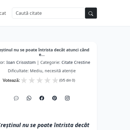
cat
eştinul nu se poate întrista decât atunci când
e...
or:
Ioan Crisostom
| Categorie:
Citate Crestine
Dificultate: Mediu, necesită atenție
★
★
★
★
★
Votează:
(
0
/5 din
0
)
reştinul nu se poate întrista decât