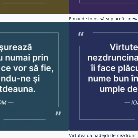
E mai de folos să-şi piardă cineva 
Virtutea dă nădejdi de nezdruncin