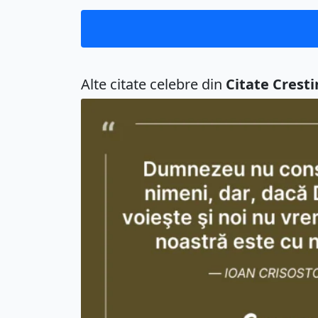
Alte citate celebre din
Citate Cresti