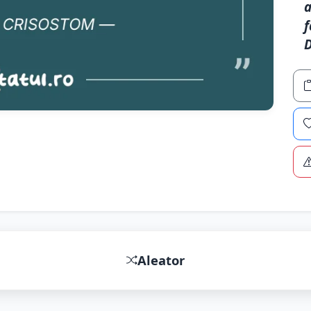
a
f
D
Aleator