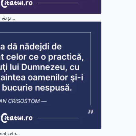
viaţa...
at celo...