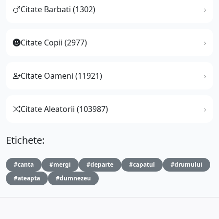
Citate Barbati (1302)
Citate Copii (2977)
Citate Oameni (11921)
Citate Aleatorii (103987)
Etichete:
#canta
#mergi
#departe
#capatul
#drumului
#ateapta
#dumnezeu