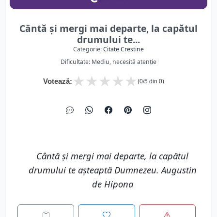
Cântă şi mergi mai departe, la capătul
drumului te...
Categorie:
Citate Crestine
Dificultate: Mediu, necesită atenție
★
★
★
★
★
Votează:
(
0
/5 din
0
)
Cântă şi mergi mai departe, la capătul
drumului te aşteaptă Dumnezeu. Augustin
de Hipona