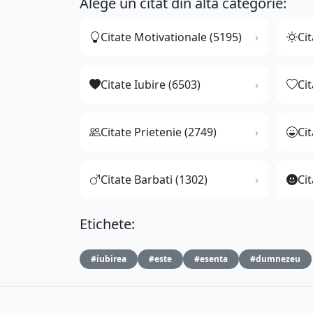
Alege un citat din altă categorie:
Citate Motivationale (5195)
Cit
Citate Iubire (6503)
Ci
Citate Prietenie (2749)
Ci
Citate Barbati (1302)
Cit
Etichete:
#iubirea
#este
#esenta
#dumnezeu