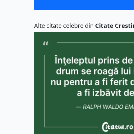
Alte citate celebre din
Citate Cresti