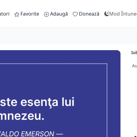
tori
Favorite
Adaugă
Donează
Mod Întune
Iu
Au