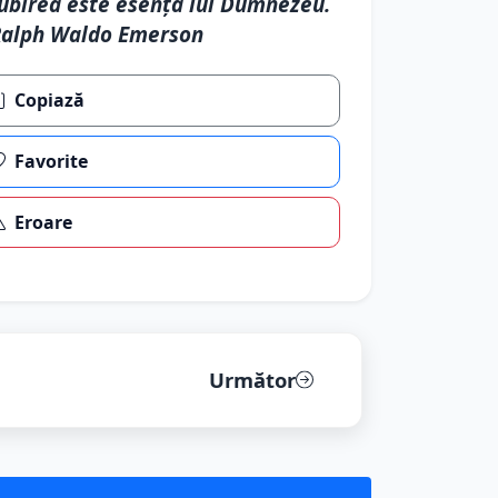
ubirea este esenţa lui Dumnezeu.
Ralph Waldo Emerson
Copiază
Favorite
Eroare
Următor