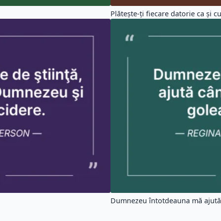
Plăteşte-ţi fiecare datorie ca şi c
Dumnezeu întotdeauna mă ajută 