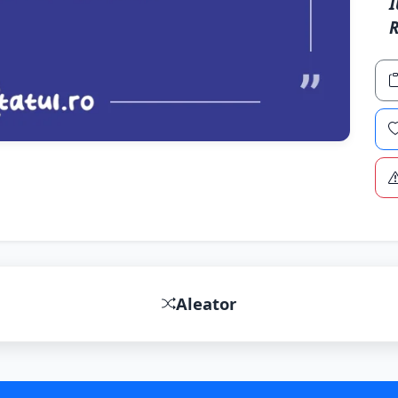
I
Aleator