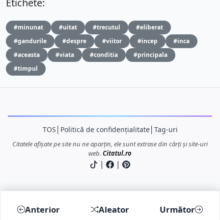
Etichete:
#minunat
#uitat
#trecutul
#eliberat
#gandurile
#despre
#viitor
#incep
#inca
#aceasta
#viata
#conditia
#principala
#timpul
TOS
│
Politică de confidențialitate
│
Tag-uri
Citatele afișate pe site nu ne aparțin, ele sunt extrase din cărți și site-uri
web.
Citatul.ro
|
|
Anterior
Aleator
Următor