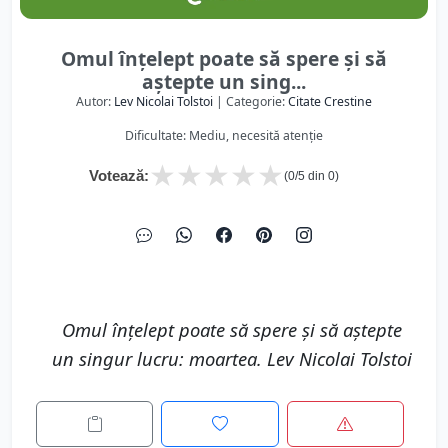
Omul înţelept poate să spere şi să
aştepte un sing...
Autor:
Lev Nicolai Tolstoi
| Categorie:
Citate Crestine
Dificultate: Mediu, necesită atenție
★
★
★
★
★
Votează:
(
0
/5 din
0
)
Omul înţelept poate să spere şi să aştepte
un singur lucru: moartea. Lev Nicolai Tolstoi