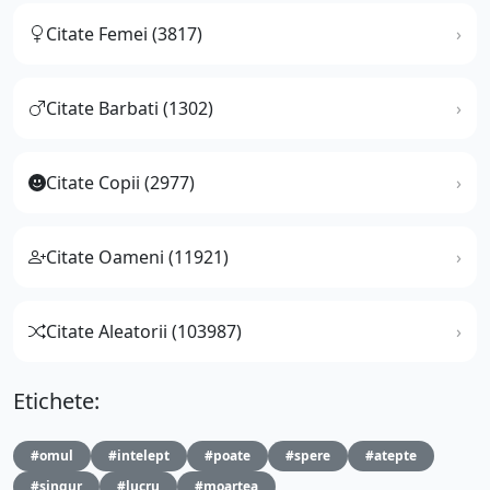
Citate Femei (3817)
Citate Barbati (1302)
Citate Copii (2977)
Citate Oameni (11921)
Citate Aleatorii (103987)
Etichete:
#omul
#intelept
#poate
#spere
#atepte
#singur
#lucru
#moartea