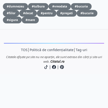
#dumnezeu
#tulbura
#vreodata
#bucuria
#fiilor
#decat
#pentru
#pregati
#bucurie
#sigura
#mare
TOS
│
Politică de confidențialitate
│
Tag-uri
Citatele afișate pe site nu ne aparțin, ele sunt extrase din cărți și site-uri
web.
Citatul.ro
|
|