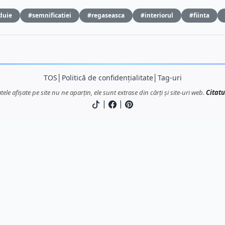
duie
#semnificatiei
#regaseasca
#interiorul
#fiinta
TOS
│
Politică de confidențialitate
│
Tag-uri
atele afișate pe site nu ne aparțin, ele sunt extrase din cărți și site-uri web.
Citatu
|
|