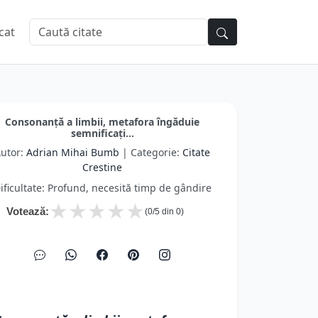
cat
Consonanţă a limbii, metafora îngăduie
semnificaţi...
utor:
Adrian Mihai Bumb
| Categorie:
Citate
Crestine
ificultate: Profund, necesită timp de gândire
★
★
★
★
★
Votează:
(
0
/5 din
0
)