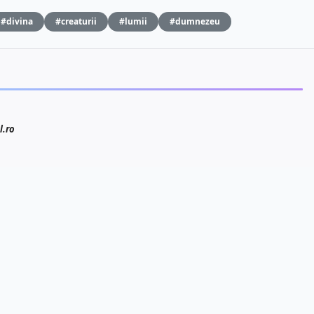
#divina
#creaturii
#lumii
#dumnezeu
l.ro