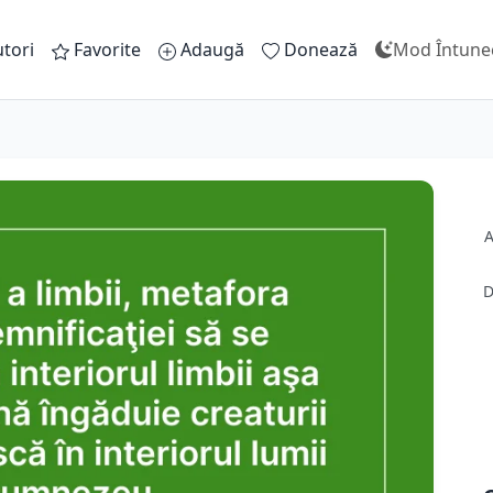
tori
Favorite
Adaugă
Donează
Mod Întune
A
D