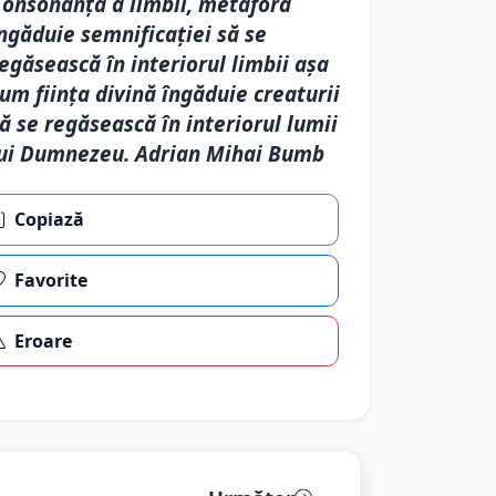
onsonanţă a limbii, metafora
ngăduie semnificaţiei să se
egăsească în interiorul limbii aşa
um fiinţa divină îngăduie creaturii
ă se regăsească în interiorul lumii
ui Dumnezeu. Adrian Mihai Bumb
Copiază
Favorite
Eroare