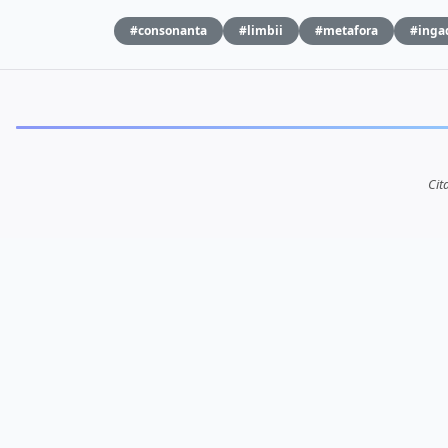
#consonanta
#limbii
#metafora
#inga
Cit