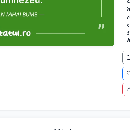
C
î
r
c
s
l