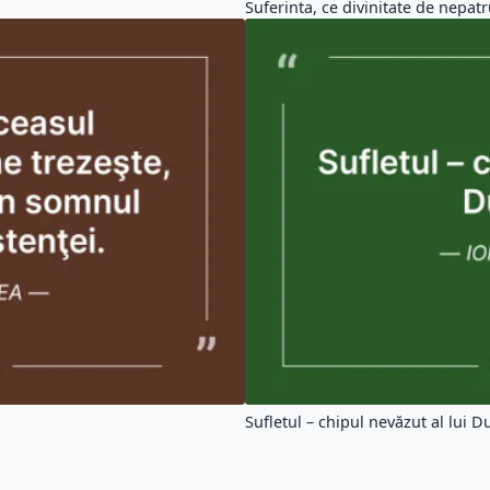
Suferinta, ce divinitate de nepatru
Sufletul – chipul nevăzut al lui 