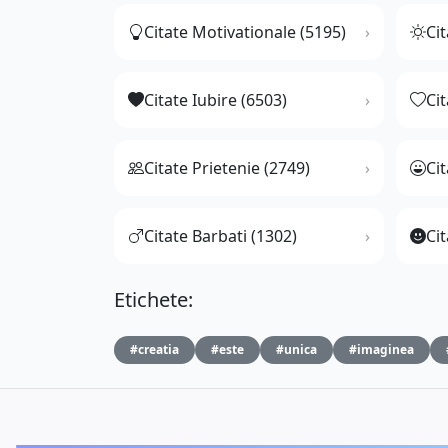
Citate Motivationale (5195)
Cit
Citate Iubire (6503)
Ci
Citate Prietenie (2749)
Ci
Citate Barbati (1302)
Cit
Etichete:
#creatia
#este
#unica
#imaginea