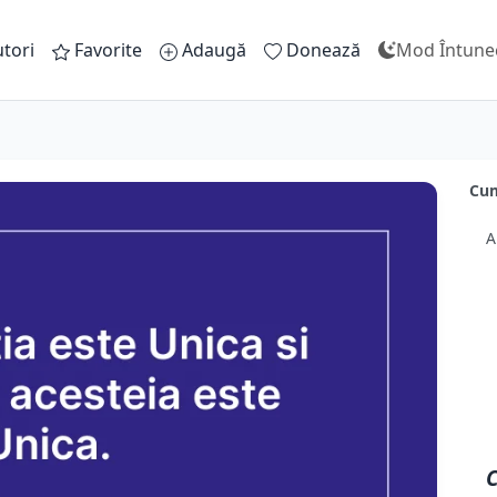
tori
Favorite
Adaugă
Donează
Mod Întune
Cum
A
C