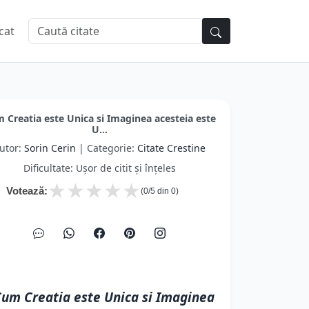
cat
 Creatia este Unica si Imaginea acesteia este
U...
utor:
Sorin Cerin
| Categorie:
Citate Crestine
Dificultate: Ușor de citit și înțeles
★
★
★
★
★
Votează:
(
0
/5 din
0
)
um Creatia este Unica si Imaginea