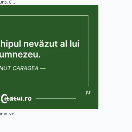
ns. E...
Dumneze...