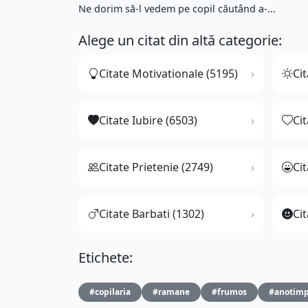
Ne dorim să-l vedem pe copil căutând a-...
Alege un citat din altă categorie:
Citate Motivationale (5195)
Cit
Citate Iubire (6503)
Ci
Citate Prietenie (2749)
Ci
Citate Barbati (1302)
Cit
Etichete:
#copilaria
#ramane
#frumos
#anotim