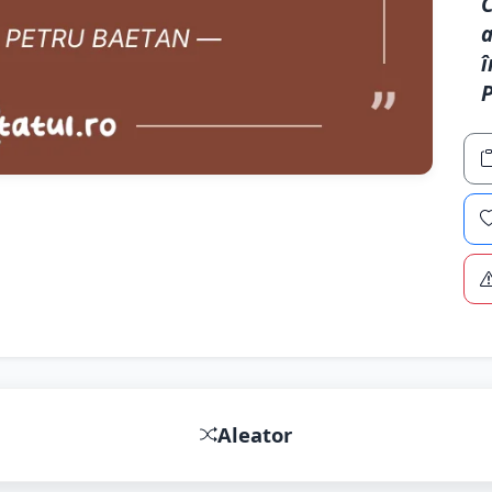
C
a
î
P
Aleator