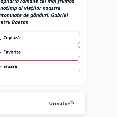
opilăria rămâne cel mai frumos
notimp al vieților noastre
ntomnate de gânduri. Gabriel
etru Baetan
Copiază
Favorite
Eroare
Următor