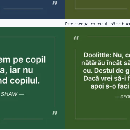
Este esențial ca micuții să se buc