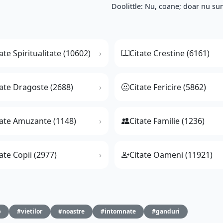
Doolittle: Nu, coane; doar nu sun
ate Spiritualitate (10602)
Citate Crestine (6161)
tate Dragoste (2688)
Citate Fericire (5862)
tate Amuzante (1148)
Citate Familie (1236)
ate Copii (2977)
Citate Oameni (11921)
p
#vietilor
#noastre
#intomnate
#ganduri