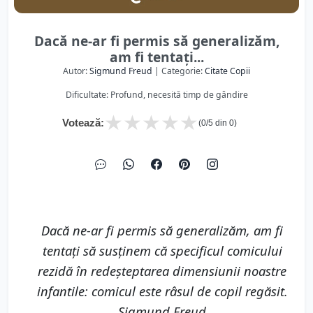
Dacă ne-ar fi permis să generalizăm,
am fi tentaţi...
Autor:
Sigmund Freud
| Categorie:
Citate Copii
Dificultate: Profund, necesită timp de gândire
★
★
★
★
★
Votează:
(
0
/5 din
0
)
Dacă ne-ar fi permis să generalizăm, am fi
tentaţi să susţinem că specificul comicului
rezidă în redeşteptarea dimensiunii noastre
infantile: comicul este râsul de copil regăsit.
Sigmund Freud