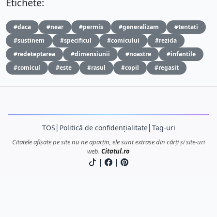
Etichete:
#daca
#near
#permis
#generalizam
#tentati
#sustinem
#specificul
#comicului
#rezida
#redeteptarea
#dimensiunii
#noastre
#infantile
#comicul
#este
#rasul
#copil
#regasit
TOS
│
Politică de confidențialitate
│
Tag-uri
Citatele afișate pe site nu ne aparțin, ele sunt extrase din cărți și site-uri
web.
Citatul.ro
|
|