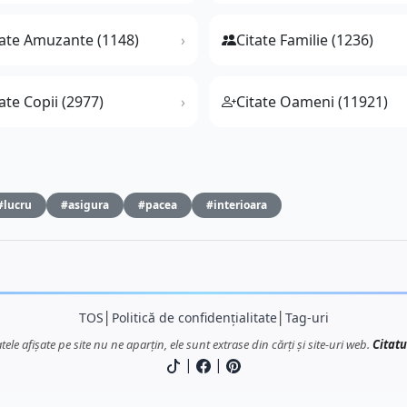
tate Amuzante (1148)
Citate Familie (1236)
ate Copii (2977)
Citate Oameni (11921)
#lucru
#asigura
#pacea
#interioara
TOS
│
Politică de confidențialitate
│
Tag-uri
atele afișate pe site nu ne aparțin, ele sunt extrase din cărți și site-uri web.
Citatu
|
|