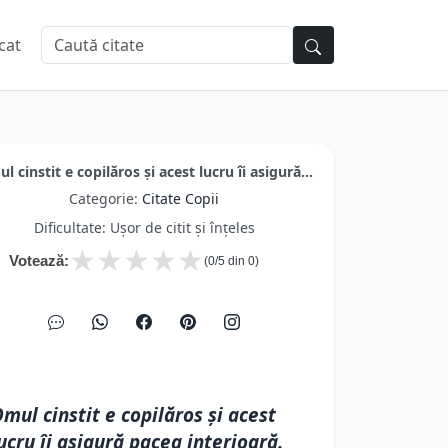
cat
l cinstit e copilăros și acest lucru îi asigură...
Categorie:
Citate Copii
Dificultate: Ușor de citit și înțeles
★
★
★
★
★
Votează:
(
0
/5 din
0
)
mul cinstit e copilăros și acest
ucru îi asigură pacea interioară.