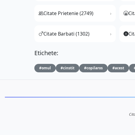
Citate Prietenie (2749)
Ci
Citate Barbati (1302)
Cit
Etichete:
#omul
#cinstit
#copilaros
#acest
Cit