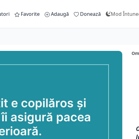
tori
Favorite
Adaugă
Donează
Mod Întune
Omu
O
l