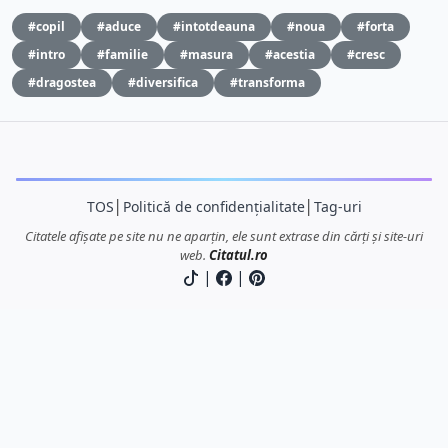
#copil
#aduce
#intotdeauna
#noua
#forta
#intro
#familie
#masura
#acestia
#cresc
#dragostea
#diversifica
#transforma
TOS
│
Politică de confidențialitate
│
Tag-uri
Citatele afișate pe site nu ne aparțin, ele sunt extrase din cărți și site-uri
web.
Citatul.ro
|
|