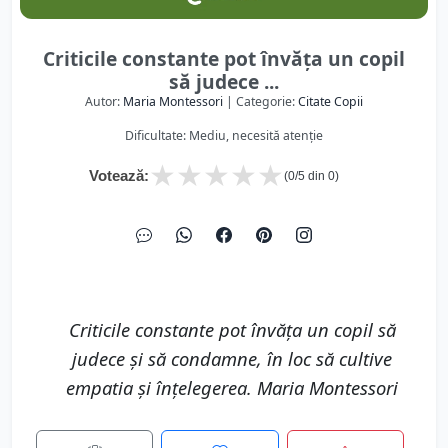
Criticile constante pot învăța un copil
să judece ...
Autor:
Maria Montessori
| Categorie:
Citate Copii
Dificultate: Mediu, necesită atenție
★
★
★
★
★
Votează:
(
0
/5 din
0
)
Criticile constante pot învăța un copil să
judece și să condamne, în loc să cultive
empatia și înțelegerea. Maria Montessori